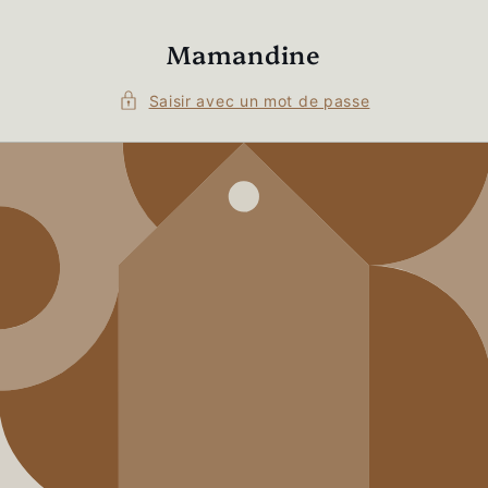
et
passer
au
Mamandine
contenu
Saisir avec un mot de passe